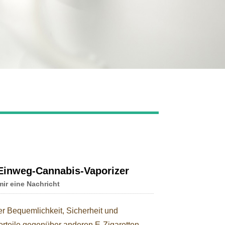
Live
 Einweg-Cannabis-Vaporizer
mir eine Nachricht
er Bequemlichkeit, Sicherheit und
orteile gegenüber anderen E-Zigaretten-