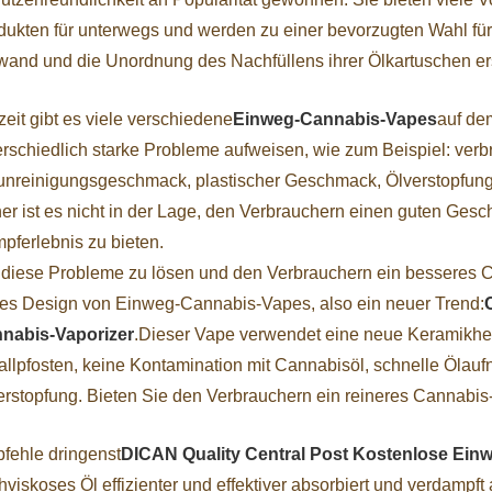
dukten für unterwegs und werden zu einer bevorzugten Wahl für
wand und die Unordnung des Nachfüllens ihrer Ölkartuschen e
eit gibt es viele verschiedene
Einweg-Cannabis-Vapes
auf de
erschiedlich starke Probleme aufweisen, wie zum Beispiel: ver
unreinigungsgeschmack, plastischer Geschmack, Ölverstopfung,
er ist es nicht in der Lage, den Verbrauchern einen guten Ges
pferlebnis zu bieten.
diese Probleme zu lösen und den Verbrauchern ein besseres Ca
es Design von Einweg-Cannabis-Vapes, also ein neuer Trend:
nabis-Vaporizer
.Dieser Vape verwendet eine neue Keramikhei
allpfosten, keine Kontamination mit Cannabisöl, schnelle Ölauf
erstopfung. Bieten Sie den Verbrauchern ein reineres Cannabis-
fehle dringenst
DICAN Quality Central Post Kostenlose Ei
viskoses Öl effizienter und effektiver absorbiert und verdampft