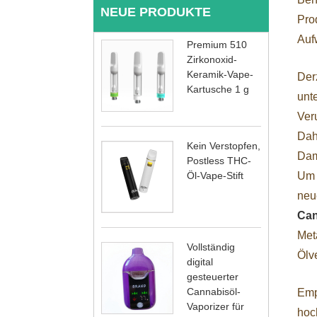
NEUE PRODUKTE
Pro
Auf
Premium 510
Zirkonoxid-
Keramik-Vape-
Derz
Kartusche 1 g
unt
Ver
Dah
Kein Verstopfen,
Dam
Postless THC-
Um 
Öl-Vape-Stift
neu
Can
Met
Vollständig
Ölv
digital
gesteuerter
Cannabisöl-
Emp
Vaporizer für
hoch