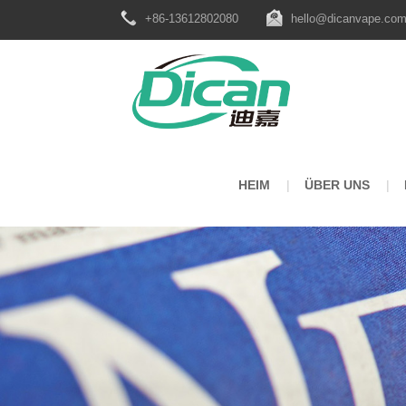
+86-13612802080
hello@dicanvape.co
HEIM
ÜBER UNS