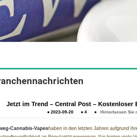
ranchennachrichten
Jetzt im Trend – Central Post – Kostenloser
●
2023-09-20
●
4
●
Hinterlassen Sie 
weg-Cannabis-Vapes
haben in den letzten Jahren aufgrund ihr
utzerfreundlichkeit an Popularität gewonnen. Sie bieten viele V