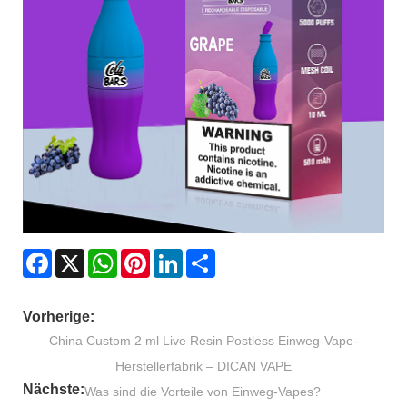
Facebook
X
WhatsApp
Pinterest
LinkedIn
Share
Vorherige:
China Custom 2 ml Live Resin Postless Einweg-Vape-
Herstellerfabrik – DICAN VAPE
Nächste:
Was sind die Vorteile von Einweg-Vapes?