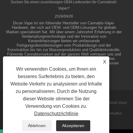
Suchen Sie einen zuverlässigen OEM-Lieferanten für Cannabisöl-
Vaper?
2026/06/26
Dican Vape ist ein führender Hersteller von Cannabis-Vape-
Hardware, der sich auf OEM- und ODM-Lösungen für globale
Marken spezialisiert hat. Mit über einem Jahrzehnt Erfahrung in der
Verdampfungstechnologie und der Innovation von
Keramikheizungen bieten wir umfassende
Fertigungsdienstleistungen vom Produktdesign und der
Konstruktion bis hin zur Massenproduktion und Qualitätskontrolle.
Führende Cannabismarken auf der ganzen Welt vertrauen uns und
wir sind bestrebt, Partner bei der Entwicklung differenzierter,
X
leistungsstarker Vape-Produkte in einem wettbewerbsintensiven
Markt zu unterstützen.
Wir verwenden Cookies, um Ihnen ein
besseres Surferlebnis zu bieten, den
Website-Verkehr zu analysieren und Inhalte
zu personalisieren. Durch die Nutzung
dieser Website stimmen Sie der
Copyright © 2026 Shenzhen Dican Technology Co., Ltd. - Cannabisöl-Vape-
Verwendung von Cookies zu.
Datenschutzrichtlinie
Stifte, Konzentrat-Vaporizer, Einweg-Vapes – Alle Rechte vorbehalten.
Sitemap
RSS
XML
Privacy Policy
Ablehnen
Akzeptieren