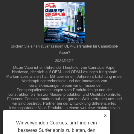
Suchen Sie einen zuverlässigen OEM-Lieferanten für Cannabisöl-
Vaper?
2026/06/26
Dican Vape ist ein führender Hersteller von Cannabis-Vape-
Hardware, der sich auf OEM- und ODM-Lösungen für globale
Marken spezialisiert hat. Mit über einem Jahrzehnt Erfahrung in der
Verdampfungstechnologie und der Innovation von
Keramikheizungen bieten wir umfassende
Fertigungsdienstleistungen vom Produktdesign und der
Konstruktion bis hin zur Massenproduktion und Qualitätskontrolle.
Führende Cannabismarken auf der ganzen Welt vertrauen uns und
wir sind bestrebt, Partner bei der Entwicklung differenzierter,
leistungsstarker Vape-Produkte in einem wettbewerbsintensiven
Markt zu unterstützen.
X
Wir verwenden Cookies, um Ihnen ein
besseres Surferlebnis zu bieten, den